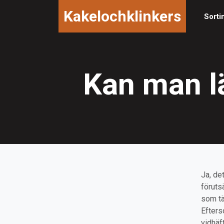
Kakelochklinkers
Sorti
Kan man lä
Ja, de
föruts
som tä
Efters
vidhäf