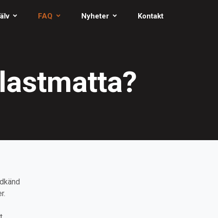
älv
FAQ
Nyheter
Kontakt
plastmatta?
odkänd
r.
t