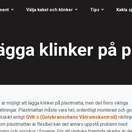
ment
Välja kakel och klinker
Tips
Kakla sj
gga klinker på 
t är möjligt att lägga klinker på plastmatta, men det finns viktiga
ättningar. Plastmattan måste vara hel, ordentligt monterad och g
tskikt enligt
GVK:s (Golvbranschens Våtrumskontroll)
riktlinje
om plastmattan är flexibel kan det annars uppstå problem med
tning och sprickor i fogarna. För att undvika framtida skador är de