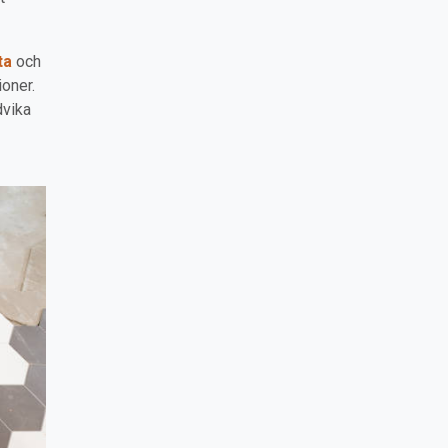
ta
och
ioner.
dvika